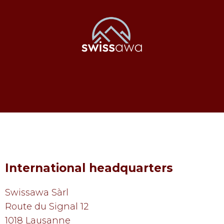
International headquarters
Swissawa Sàrl
Route du Signal 12
1018 Lausanne