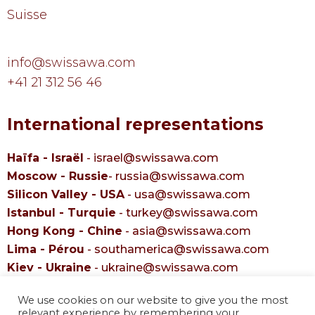
Suisse
info@swissawa.com
+41 21 312 56 46
International representations
Haïfa -
Israël
-
israel@swissawa.com
Moscow - Russie
-
russia@swissawa.com
Silicon Valley - USA
-
usa@swissawa.com
Istanbul - Turquie
-
turkey@swissawa.com
Hong Kong - Chine
-
asia@swissawa.com
Lima -
Pérou
-
southamerica@swissawa.com
Kiev - Ukraine
-
ukraine@swissawa.com
Athènes
-
Grèce
-
greece@swissawa.com
We use cookies on our website to give you the most
Johannesburg - Afrique -
africa@swissawa.com
relevant experience by remembering your